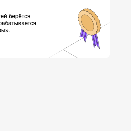
ей берётся
зрабатывается
ры».