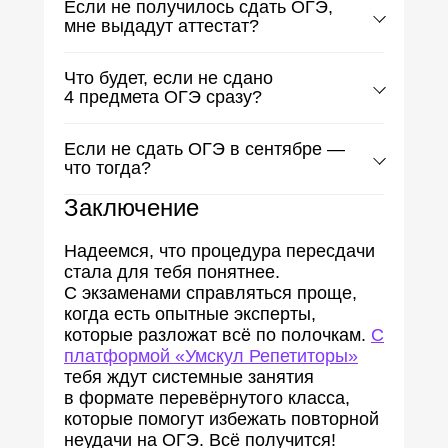
Если не получилось сдать ОГЭ,
мне выдадут аттестат?
Тебе нужно сдать все 4 предмета:
Что будет, если не сдано
2 обязательных и 2 по выбору. Если хотя
4 предмета ОГЭ сразу?
бы один не сдан, документ не выдадут.
Но если пересдашь в резервные сроки
Если не получилось сдать более чем два
или в сентябре, получишь аттестат.
Если не сдать ОГЭ в сентябре —
предмета, тебя допустят к пересдаче
что тогда?
только в следующем году.
В таком случае ты сможешь пересдать
Заключение
экзамен только в следующем году —
причём можно будет даже изменить
Надеемся, что процедура пересдачи
предметы по выбору. Но аттестат в этом
стала для тебя понятнее.
году уже не получишь.
С экзаменами справляться проще,
когда есть опытные эксперты,
которые разложат всё по полочкам.
С
платформой «Умскул Репетиторы»
тебя ждут системные занятия
в формате перевёрнутого класса,
которые помогут избежать повторной
неудачи на ОГЭ. Всё получится!