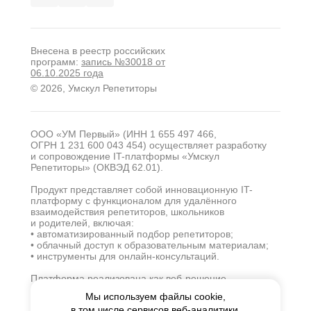
Внесена в реестр российских
программ:
запись №30018 от
06.10.2025 года
© 2026, Умскул Репетиторы
ООО «УМ Первый» (ИНН 1 655 497 466,
ОГРН 1 231 600 043 454) осуществляет разработку
и сопровождение IT-платформы «Умскул
Репетиторы» (ОКВЭД 62.01).
Продукт представляет собой инновационную IT-
платформу с функционалом для удалённого
взаимодействия репетиторов, школьников
и родителей, включая:
• автоматизированный подбор репетиторов;
• облачный доступ к образовательным материалам;
• инструменты для онлайн-консультаций.
Платформа реализована как веб-решение
с использованием современных технологий (SaaS-
Мы используем файлы cookie,
модель). Основная деятельность компании
в том числе сервисов веб-аналитики.