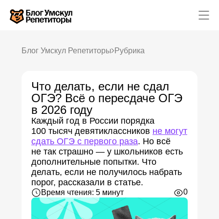
Блог Умскул Репетиторы
Рубрика
Что делать, если не сдал
Математика
Русский язык
ОГЭ? Всё о пересдаче ОГЭ
Обществознание
в 2026 году
Химия
Физика
Каждый год в России порядка
Английский язык
100 тысяч девятиклассников
не могут
География
сдать ОГЭ с первого раза
. Но всё
Информатика
Литература
не так страшно — у школьников есть
История
дополнительные попытки. Что
Биология
делать, если не получилось набрать
порог, рассказали в статье.
0
Время чтения: 5 минут
Каталог репетиторов
Каталог предметов