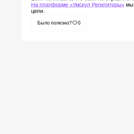
На платформе «Умскул Репетиторы»
мы 
цели.
Было полезно?
0