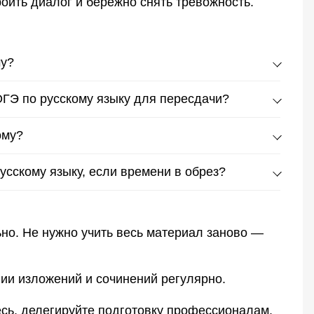
оить диалог и бережно снять тревожность.
му?
ля.
ОГЭ по русскому языку для пересдачи?
иповые варианты текущего года.
ому?
лнительный период (7 сентября) и резервные дни
усскому языку, если времени в обрез?
нение или конкретные правила орфографии)
.
но. Не нужно учить весь материал заново —
нии изложений и сочинений регулярно.
есь, делегируйте подготовку профессионалам.