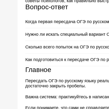
советы психологов, как правильно выстр
Вопрос-ответ
Когда первая пересдача ОГЭ по русско
В 2026 году первая пересдача пройдёт 2 ию
Нужно ли искать специальный вариант 
Нет. Используйте открытый банк ФИПИ и т
Сколько всего попыток на ОГЭ по русск
Если не получилось сдать летом, есть допо
Как подготовиться к пересдаче ОГЭ по р
(21 и 25 сентября).
Найти свои слабые места (обычно это сочи
Главное
и практиковаться по этим темам ежедневно
Пересдать ОГЭ по русскому языку реаль
достаточно закрыть пробелы.
Важна система: практикуйтесь в написа
Если понимаете, что сами не справляет