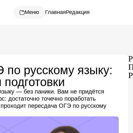
Меню
Главная
Редакция
Р
П
 по русскому языку:
Р
 подготовки
языку — без паники. Вам не придётся
с: достаточно точечно поработать
 проходит пересдача ОГЭ по русскому