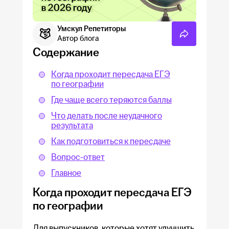
Умскул Репетиторы
Автор блога
Содержание
Когда проходит пересдача ЕГЭ
по географии
Где чаще всего теряются баллы
Что делать после неудачного
результата
Как подготовиться к пересдаче
Вопрос-ответ
Главное
Когда проходит пересдача ЕГЭ
по географии
Для выпускников, которые хотят улучшить