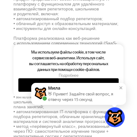
платформу с функционалом для удалённого
взаимодействия репетиторов, школьников
и родителей, включая:
• автоматизированный подбор репетиторов;
• облачный доступ к образовательным материалам;
• инструменты для онлайн-консультаций.
Платформа реализована как веб-решение
с использованием современных технологий (SaaS-
модель). Основная деятельность компании
Мы используем файлы cookie, в том числе
сосредоточена на совершенствовании программного
обеспечения, включая регулярные обновления
сервисов веб-аналитики. Используя сайт,
и техническую поддержку системы.
вы соглашаетесь на обработку персональных
данных при помощи cookie-файлов.
Ключевые особенности продукта:
Подробнее
• программная архитектура на базе Python (Django
REST, Celery), JavaScript/TypeScript (Vue/Nuxt.js)
Ок
×
с интеграцией Redis для обработки данных
Мила
в реальном времени;
👋 Привет! Задайте свой вопрос, я
• интеллектуальный алгоритм для анализа знаний
отвечу через 15 секунд
школьников, прогнозирования пробелов и адаптации
плана занятий;
• автоматизированная IT-платформа с функционалом
подбора репетиторов, облачным хранилищем
материалов и системой аналитики прогресса;
• метод «перёвернутый класс», реализованный
через ПО: самостоятельное изучение теории +
интерактивные сессии с репетиторами.