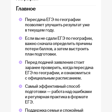
подготовка становится более адресной
и эффективной.
Главное
Нет. Гораздо полезнее сосредоточиться
на проблемных разделах и регулярно
решать задания в формате экзамена.
Пересдача ЕГЭ по географии
позволяет улучшить результат уже
в текущем году.
Если вы не сдали ЕГЭ по географии,
важно сначала определить причины
потери баллов, а затем выстроить
план подготовки.
Перед подачей заявления стоит
заранее проверить, когда пересдача
ЕГЭ по географии, и ознакомиться
с официальным расписанием.
Самый эффективный способ
подготовки — работа над ошибками
и регулярная практика в формате
ЕГЭ.
Поддержка семьи и спокойный