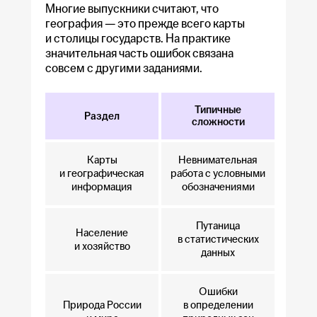
Многие выпускники считают, что
география — это прежде всего карты
и столицы государств. На практике
значительная часть ошибок связана
совсем с другими заданиями.
Типичные
Раздел
сложности
Карты
Невнимательная
и географическая
работа с условными
информация
обозначениями
Путаница
Население
в статистических
и хозяйство
данных
Ошибки
Природа России
в определении