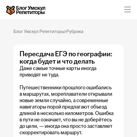
Блог Умскул Репетиторы
Рубрика
Пересдача ЕГЭ по географии:
Математика
Русский язык
когда будет и что делать
Обществознание
Даже самые точные карты иногда
Химия
Физика
приводят не туда.
Английский язык
География
Путешественники прошлого ошибались
Информатика
Литература
в маршрутах, мореплаватели открывали
История
новые земли случайно, а современные
Биология
навигаторы порой предлагают объезд
длиной в несколько километров. Ошибка
в пути не означает, что вы не доберётесь
до цели, — иногда она просто заставляет
Каталог репетиторов
скорректировать маршрут.
Каталог предметов