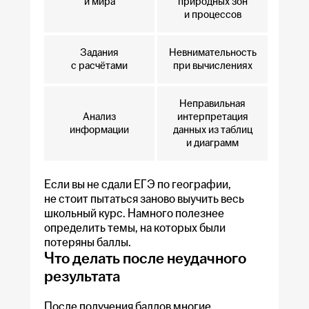
и мира
природных зон
и процессов
Задания
Невнимательность
с расчётами
при вычислениях
Неправильная
Анализ
интерпретация
информации
данных из таблиц
и диаграмм
Если вы не сдали ЕГЭ по географии,
не стоит пытаться заново выучить весь
школьный курс. Намного полезнее
определить темы, на которых были
потеряны баллы.
Что делать после неудачного
результата
После получения баллов многие