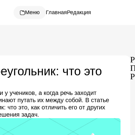
Меню
Главная
Редакция
Р
П
угольник: что это
Р
 у учеников, а когда речь заходит
инают путать их между собой. В статье
 что это, как отличить его от других
ешения задач.