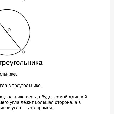
треугольника
ольнике.
гла в треугольнике.
реугольнике всегда будет самой длинной
его угла лежит бо́льшая сторона, а в
ьшой угол — это прямой.