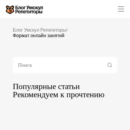
Блог Умскул Репетиторы
Формат онлайн занятий
Математика
Русский язык
Обществознание
Химия
Физика
Английский язык
География
Информатика
Популярные статьи
Литература
Рекомендуем к прочтению
История
Биология
Каталог репетиторов
Каталог предметов