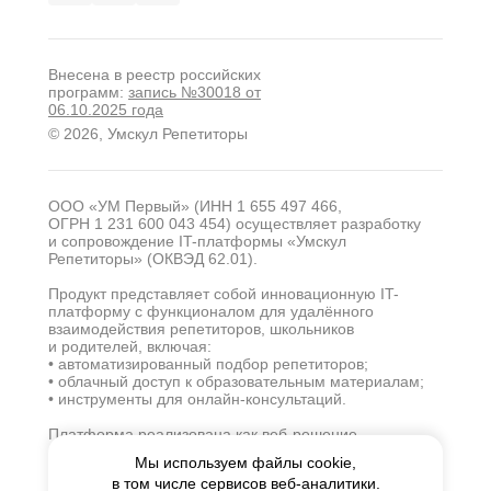
Внесена в реестр российских
программ:
запись №30018 от
06.10.2025 года
© 2026, Умскул Репетиторы
ООО «УМ Первый» (ИНН 1 655 497 466,
ОГРН 1 231 600 043 454) осуществляет разработку
и сопровождение IT-платформы «Умскул
Репетиторы» (ОКВЭД 62.01).
Продукт представляет собой инновационную IT-
платформу с функционалом для удалённого
взаимодействия репетиторов, школьников
и родителей, включая:
• автоматизированный подбор репетиторов;
• облачный доступ к образовательным материалам;
• инструменты для онлайн-консультаций.
Платформа реализована как веб-решение
с использованием современных технологий (SaaS-
Мы используем файлы cookie,
модель). Основная деятельность компании
в том числе сервисов веб-аналитики.
сосредоточена на совершенствовании программного