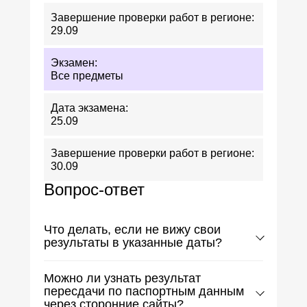
29.09
Все предметы
25.09
30.09
Вопрос-ответ
Что делать, если не вижу свои
результаты в указанные даты?
Иногда публикация баллов может
Можно ли узнать результат
задерживаться из-за технических сбоев
пересдачи по паспортным данным
на сайтах региональных центров
через сторонние сайты?