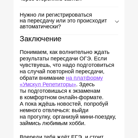
обработки информации (РЦОИ)
или высокой нагрузки на портал
Используй только официальные
«Госуслуги». Первым делом проверь
Нужно ли регистрироваться
источники («Госуслуги», сайты РЦОИ,
на пересдачу или это происходит
информацию в своей школе.
региональные порталы образования).
автоматически?
Вводить паспортные данные
на непроверенных ресурсах опасно.
Надо зарегистрироваться на любом
Заключение
официальном ресурсе, например,
на портале образования.
Понимаем, как волнительно ждать
результаты пересдачи ОГЭ. Если
чувствуешь, что надо подготовиться
на случай повторной пересдачи,
обрати внимание
на платформу
«Умскул Репетиторы»
. Здесь
ты подготовишься к экзаменам
в комфортном онлайн-формате.
А пока ждёшь новостей, попробуй
немного отвлечься: выйди
на прогулку, организуй мини-поездку,
займись любимым хобби.
Впереди тебя ждёт ЕГЭ, и стоит