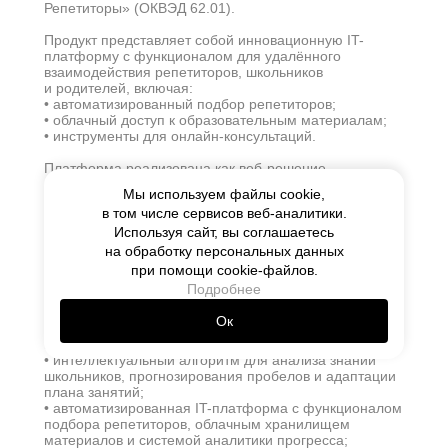
Репетиторы» (ОКВЭД 62.01).
Продукт представляет собой инновационную IT-
платформу с функционалом для удалённого
взаимодействия репетиторов, школьников
и родителей, включая:
• автоматизированный подбор репетиторов;
• облачный доступ к образовательным материалам;
• инструменты для онлайн-консультаций.
Платформа реализована как веб-решение
с использованием современных технологий (SaaS-
Мы используем файлы cookie,
модель). Основная деятельность компании
в том числе сервисов веб-аналитики.
сосредоточена на совершенствовании программного
обеспечения, включая регулярные обновления
Используя сайт, вы соглашаетесь
и техническую поддержку системы.
на обработку персональных данных
при помощи cookie-файлов.
Ключевые особенности продукта:
Подробнее
• программная архитектура на базе Python (Django
REST, Celery), JavaScript/TypeScript (Vue/Nuxt.js)
Ок
с интеграцией Redis для обработки данных
в реальном времени;
• интеллектуальный алгоритм для анализа знаний
школьников, прогнозирования пробелов и адаптации
плана занятий;
• автоматизированная IT-платформа с функционалом
подбора репетиторов, облачным хранилищем
материалов и системой аналитики прогресса;