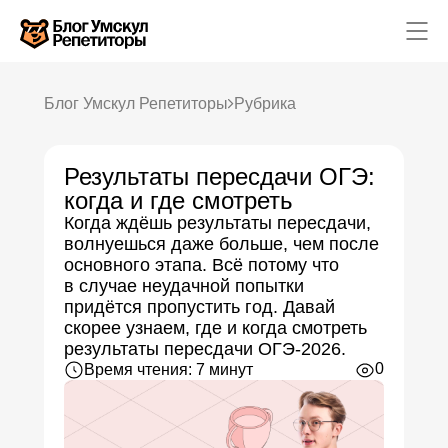
Блог Умскул Репетиторы
Рубрика
Результаты пересдачи ОГЭ:
Математика
Русский язык
когда и где смотреть
Обществознание
Когда ждёшь результаты пересдачи,
Химия
Физика
волнуешься даже больше, чем после
Английский язык
основного этапа. Всё потому что
География
в случае неудачной попытки
Информатика
Литература
придётся пропустить год. Давай
История
скорее узнаем, где и когда смотреть
Биология
результаты пересдачи ОГЭ-2026.
0
Время чтения: 7 минут
Каталог репетиторов
Каталог предметов