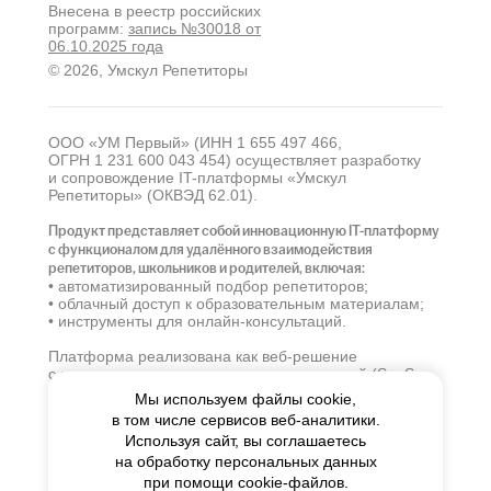
Внесена в реестр российских
программ:
запись №30018 от
06.10.2025 года
© 2026, Умскул Репетиторы
ООО «УМ Первый» (ИНН 1 655 497 466,
ОГРН 1 231 600 043 454) осуществляет разработку
и сопровождение IT-платформы «Умскул
Репетиторы» (ОКВЭД 62.01).
Продукт представляет собой инновационную IT-платформу
с функционалом для удалённого взаимодействия
репетиторов, школьников и родителей, включая:
• автоматизированный подбор репетиторов;
• облачный доступ к образовательным материалам;
• инструменты для онлайн-консультаций.
Платформа реализована как веб-решение
с использованием современных технологий (SaaS-
модель). Основная деятельность компании
Мы используем файлы cookie,
сосредоточена на совершенствовании программного
в том числе сервисов веб-аналитики.
обеспечения, включая регулярные обновления
Используя сайт, вы соглашаетесь
и техническую поддержку системы.
на обработку персональных данных
Ключевые особенности продукта:
при помощи cookie-файлов.