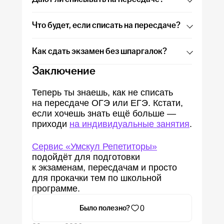
Нет. Использовать технику и шпаргалки
Что будет, если списать на пересдаче?
на ОГЭ/ЕГЭ запрещено. За порядком
проведения экзамена следят сотрудники
В лучшем случае — ничего, в худшем —
полиции, организаторы, члены ГЭК
Как сдать экзамен без шпаргалок?
юридическая ответственность (обычно
и общественные наблюдатели.
административная) и штрафы (обычно
Заключение
Регулярно занимайся, двигаясь
3–5 тысяч рублей). Результаты
от простого к сложному.
аннулируют, а пересдать можно будет
При необходимости обратись
к
Теперь ты знаешь, как не списать
только через год.
опытному наставнику
.
на пересдаче ОГЭ или ЕГЭ. Кстати,
если хочешь знать ещё больше —
приходи
на индивидуальные занятия
.
Сервис «Умскул Репетиторы»
подойдёт для подготовки
к экзаменам, пересдачам и просто
для прокачки тем по школьной
программе.
Было полезно?
0