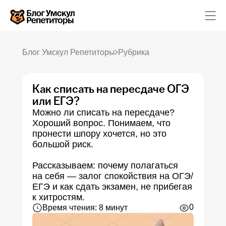
Блог Умскул Репетиторы
Рубрика
Как списать на пересдаче ОГЭ
Математика
Русский язык
или ЕГЭ?
Обществознание
Можно ли списать на пересдаче?
Химия
Физика
Хороший вопрос. Понимаем, что
Английский язык
пронести шпору хочется, но это
География
большой риск.
Информатика
Литература
История
Рассказываем: почему полагаться
Биология
на себя — залог спокойствия на ОГЭ/
ЕГЭ и как сдать экзамен, не прибегая
к хитростям.
0
Время чтения: 8 минут
Каталог репетиторов
Каталог предметов